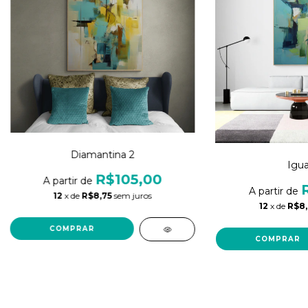
Diamantina 2
Igua
R$105,00
12
x de
R$8,75
sem juros
12
x de
R$8,
COMPRAR
COMPRAR