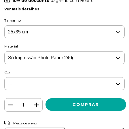
10% de desconto
pagando com Boleto
Ver mais detalhes
Tamanho
Material
Cor
ALTERAR CEP
Entregas para o CEP:
Meios de envio